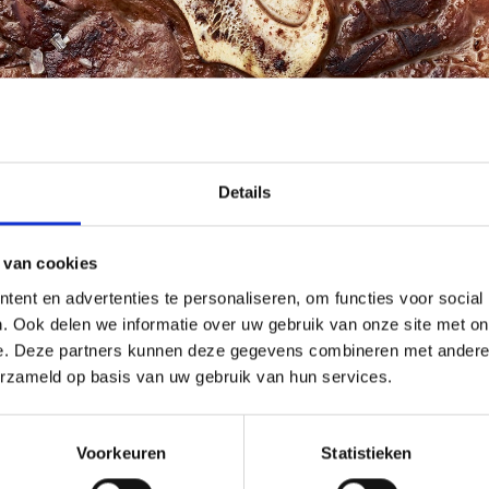
Details
 van cookies
ent en advertenties te personaliseren, om functies voor social
. Ook delen we informatie over uw gebruik van onze site met on
e. Deze partners kunnen deze gegevens combineren met andere i
erzameld op basis van uw gebruik van hun services.
Voorkeuren
Statistieken
 BBQ workshop terug naar de roots van Weber en de roots van het b