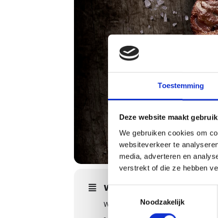
Toestemming
Deze website maakt gebruik
We gebruiken cookies om cont
websiteverkeer te analyseren
media, adverteren en analys
verstrekt of die ze hebben v
WORKSHOPS DETAILS
Toestemmingsselectie
Noodzakelijk
We gaan tijdens de American Style