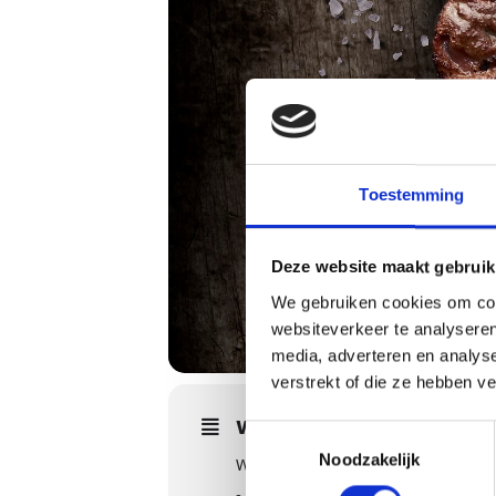
Toestemming
Deze website maakt gebruik
We gebruiken cookies om cont
websiteverkeer te analyseren
media, adverteren en analys
verstrekt of die ze hebben v
WORKSHOPS DETAILS
Toestemmingsselectie
Noodzakelijk
We gaan tijdens de American Style