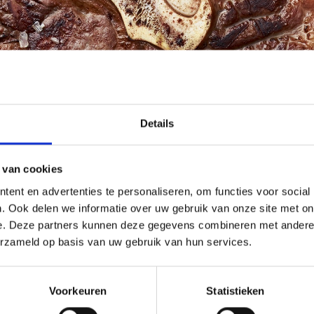
Details
 van cookies
ent en advertenties te personaliseren, om functies voor social
. Ook delen we informatie over uw gebruik van onze site met on
e. Deze partners kunnen deze gegevens combineren met andere i
erzameld op basis van uw gebruik van hun services.
Voorkeuren
Statistieken
 BBQ workshop terug naar de roots van Weber en de roots van het b