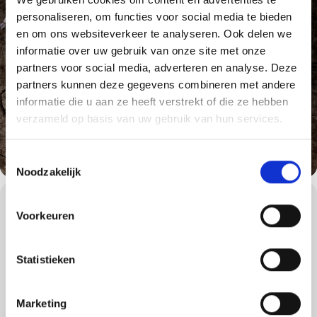
personaliseren, om functies voor social media te bieden
en om ons websiteverkeer te analyseren. Ook delen we
informatie over uw gebruik van onze site met onze
partners voor social media, adverteren en analyse. Deze
partners kunnen deze gegevens combineren met andere
informatie die u aan ze heeft verstrekt of die ze hebben
verzameld op basis van uw gebruik van hun services.
Toestemmingsselectie
Noodzakelijk
WORKSHOPS DETAILS
Voorkeuren
We gaan tijdens de American Style BBQ workshop terug naar de
roots van Weber en de roots van het barbecueën: Amerika.
Statistieken
In de 17e eeuw werd barbecueën overgenomen van de indianen
in Amerika. In de jaren 1900 opende het eerste
Amerikaanse barbecuerestaurant in Kansas City haar deuren.
Sindsdien verspreidde de Amerikaanse barbecuecultuur zich over
Marketing
de rest van de wereld. American Style BBQ wordt in veel landen