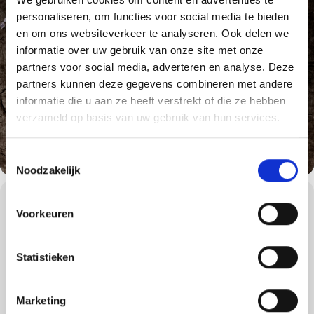
personaliseren, om functies voor social media te bieden
en om ons websiteverkeer te analyseren. Ook delen we
informatie over uw gebruik van onze site met onze
partners voor social media, adverteren en analyse. Deze
partners kunnen deze gegevens combineren met andere
informatie die u aan ze heeft verstrekt of die ze hebben
verzameld op basis van uw gebruik van hun services.
Toestemmingsselectie
Noodzakelijk
WORKSHOPS DETAILS
Voorkeuren
We gaan tijdens de American Style BBQ workshop terug naar de
roots van Weber en de roots van het barbecueën: Amerika.
Statistieken
In de 17e eeuw werd barbecueën overgenomen van de indianen
in Amerika. In de jaren 1900 opende het eerste
Amerikaanse barbecuerestaurant in Kansas City haar deuren.
Sindsdien verspreidde de Amerikaanse barbecuecultuur zich over
Marketing
de rest van de wereld. American Style BBQ wordt in veel landen