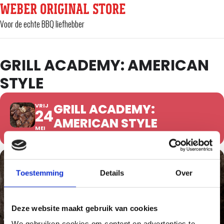
WEBER ORIGINAL STORE
Voor de echte BBQ liefhebber
GRILL ACADEMY: AMERICAN
STYLE
GRILL ACADEMY:
VRIJ
24
AMERICAN STYLE
MEI
Toestemming
Details
Over
Deze website maakt gebruik van cookies
We gebruiken cookies om content en advertenties te