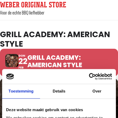
WEBER ORIGINAL STORE
Voor de echte BBQ liefhebber
GRILL ACADEMY: AMERICAN
STYLE
GRILL ACADEMY:
DON
22
AMERICAN STYLE
FEB
Toestemming
Details
Over
Deze website maakt gebruik van cookies
We gebruiken cookies om content en advertenties te