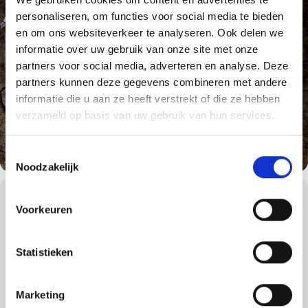
personaliseren, om functies voor social media te bieden
en om ons websiteverkeer te analyseren. Ook delen we
informatie over uw gebruik van onze site met onze
partners voor social media, adverteren en analyse. Deze
partners kunnen deze gegevens combineren met andere
informatie die u aan ze heeft verstrekt of die ze hebben
verzameld op basis van uw gebruik van hun services.
Toestemmingsselectie
Noodzakelijk
WORKSHOPS DETAILS
Voorkeuren
We gaan tijdens de American Style BBQ workshop terug naar de
roots van Weber en de roots van het barbecueën: Amerika.
Statistieken
In de 17e eeuw werd barbecueën overgenomen van de indianen
in Amerika. In de jaren 1900 opende het eerste
Amerikaanse barbecuerestaurant in Kansas City haar deuren.
Sindsdien verspreidde de Amerikaanse barbecuecultuur zich over
Marketing
de rest van de wereld. American Style BBQ wordt in veel landen