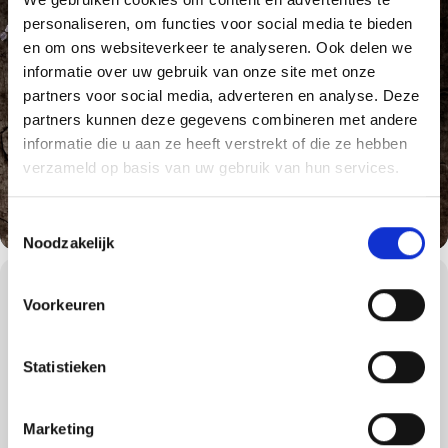
personaliseren, om functies voor social media te bieden
en om ons websiteverkeer te analyseren. Ook delen we
informatie over uw gebruik van onze site met onze
partners voor social media, adverteren en analyse. Deze
partners kunnen deze gegevens combineren met andere
informatie die u aan ze heeft verstrekt of die ze hebben
verzameld op basis van uw gebruik van hun services.
Toestemmingsselectie
Noodzakelijk
WORKSHOPS DETAILS
Voorkeuren
We gaan tijdens de American Style BBQ workshop terug naar de
roots van Weber en de roots van het barbecueën: Amerika.
Statistieken
In de 17e eeuw werd barbecueën overgenomen van de indianen
in Amerika. In de jaren 1900 opende het eerste
Amerikaanse barbecuerestaurant in Kansas City haar deuren.
Sindsdien verspreidde de Amerikaanse barbecuecultuur zich over
Marketing
de rest van de wereld. American Style BBQ wordt in veel landen