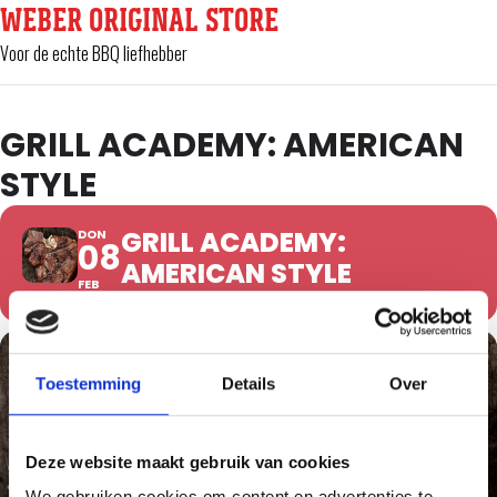
WEBER ORIGINAL STORE
Voor de echte BBQ liefhebber
GRILL ACADEMY: AMERICAN
STYLE
GRILL ACADEMY:
DON
08
AMERICAN STYLE
FEB
Toestemming
Details
Over
Deze website maakt gebruik van cookies
We gebruiken cookies om content en advertenties te