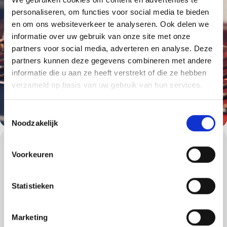
personaliseren, om functies voor social media te bieden
en om ons websiteverkeer te analyseren. Ook delen we
informatie over uw gebruik van onze site met onze
partners voor social media, adverteren en analyse. Deze
partners kunnen deze gegevens combineren met andere
informatie die u aan ze heeft verstrekt of die ze hebben
verzameld op basis van uw gebruik van hun services.
Toestemmingsselectie
Noodzakelijk
WORKSHOPS DETAILS
Voorkeuren
Ontdek de kunst van de klassieke Amerikaanse barbecue met
Weber’s American Classics. Deze vier uur durende, deels hands-on
ervaring is ontworpen voor diegenen die de Weber Way onder de
Statistieken
knie willen krijgen tijdens het grillen van iconische Amerikaanse
gerechten.
Onder deskundige begeleiding leren deelnemers essentiële
Marketing
technieken, van het perfectioneren van hamburgers en vleugels