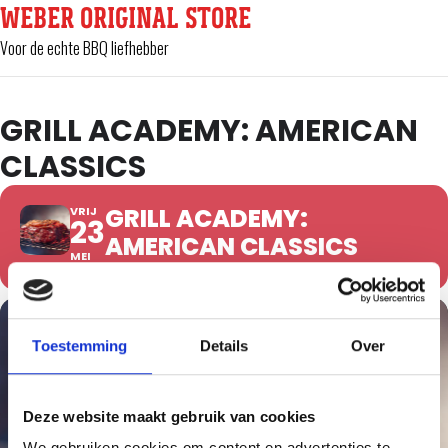
WEBER ORIGINAL STORE
Voor de echte BBQ liefhebber
GRILL ACADEMY: AMERICAN
CLASSICS
GRILL ACADEMY:
VRIJ
23
AMERICAN CLASSICS
MEI
Toestemming
Details
Over
Deze website maakt gebruik van cookies
We gebruiken cookies om content en advertenties te