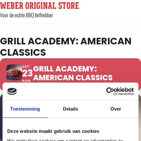
WEBER ORIGINAL STORE
Voor de echte BBQ liefhebber
GRILL ACADEMY: AMERICAN
CLASSICS
GRILL ACADEMY:
ZAT
23
AMERICAN CLASSICS
AUG
Toestemming
Details
Over
Deze website maakt gebruik van cookies
We gebruiken cookies om content en advertenties te