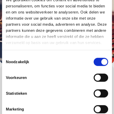
personaliseren, om functies voor social media te bieden
en om ons websiteverkeer te analyseren. Ook delen we
informatie over uw gebruik van onze site met onze
partners voor social media, adverteren en analyse. Deze
partners kunnen deze gegevens combineren met andere
informatie die u aan ze heeft verstrekt of die ze hebben
verzameld op basis van uw gebruik van hun services.
Toestemmingsselectie
Noodzakelijk
WORKSHOPS DETAILS
Voorkeuren
Ontdek de kunst van de klassieke Amerikaanse barbecue met
Weber’s American Classics. Deze vier uur durende, deels hands-on
ervaring is ontworpen voor diegenen die de Weber Way onder de
Statistieken
knie willen krijgen tijdens het grillen van iconische Amerikaanse
gerechten.
Onder deskundige begeleiding leren deelnemers essentiële
Marketing
technieken, van het perfectioneren van hamburgers en vleugels