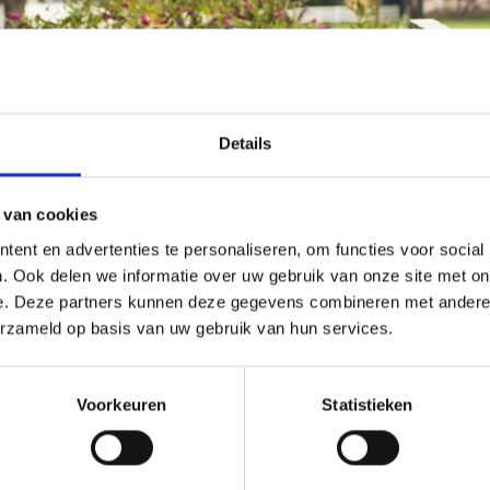
Details
 van cookies
ent en advertenties te personaliseren, om functies voor social
. Ook delen we informatie over uw gebruik van onze site met on
e. Deze partners kunnen deze gegevens combineren met andere i
erzameld op basis van uw gebruik van hun services.
Voorkeuren
Statistieken
odellen. Tijdens de Genesis Sessie gaan we dieper in op de werking
an de barbecue. Uiteraard grillen we ook een aantal gerechten zodat j