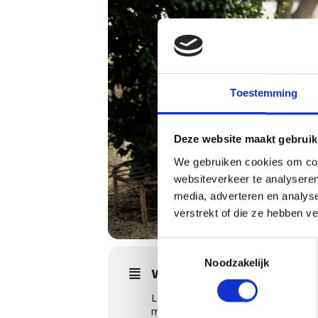
Toestemming
Deze website maakt gebruik
We gebruiken cookies om cont
websiteverkeer te analyseren
media, adverteren en analys
verstrekt of die ze hebben v
Toestemmingsselectie
Noodzakelijk
WORKSHOPS DETAILS
Leer alles over de Weber Genesis m
methodes en het dagelijks gebruik v