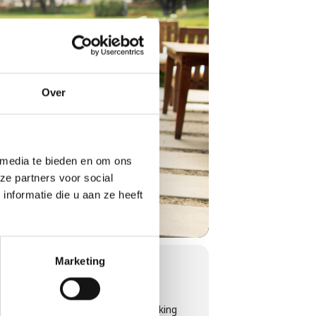
Over
 media te bieden en om ons
ze partners voor social
nformatie die u aan ze heeft
Marketing
, het schoonmaken, de barbecue
e hands-on inzicht krijgt in de werking