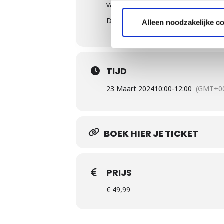
van de Weber Genesis.
De Weber Genesis Sessie is ideaal a
Alleen noodzakelijke c
TIJD
23 Maart 2024
10:00
-
12:00
(GMT+00
BOEK HIER JE TICKET
PRIJS
€ 49,99