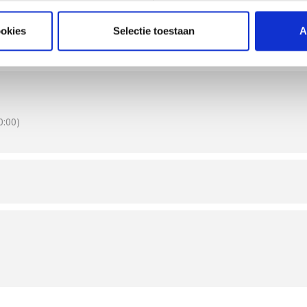
ls je zeker wil weten of je de juiste barbecue koopt, of om meer uit 
ookies
Selectie toestaan
A
:00)