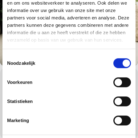
en om ons websiteverkeer te analyseren. Ook delen we
informatie over uw gebruik van onze site met onze
partners voor social media, adverteren en analyse. Deze
partners kunnen deze gegevens combineren met andere
informatie die u aan ze heeft verstrekt of die ze hebben
verzameld op basis van uw gebruik van hun services.
Toestemmingsselectie
Noodzakelijk
WORKSHOPS DETAILS
Voorkeuren
Leer alles over de Weber Genesis modellen. Tijdens de Genesis
Sessie gaan we dieper in op de werking, het schoonmaken, de
barbecue methodes en het dagelijks gebruik van de barbecue.
Statistieken
Uiteraard grillen we ook een aantal gerechten zodat je hands-on
inzicht krijgt in de werking van de Weber Genesis.
De Weber Genesis Sessie is ideaal als je zeker wil weten of je de
Marketing
juiste barbecue koopt, of om meer uit je Weber Genesis te halen.